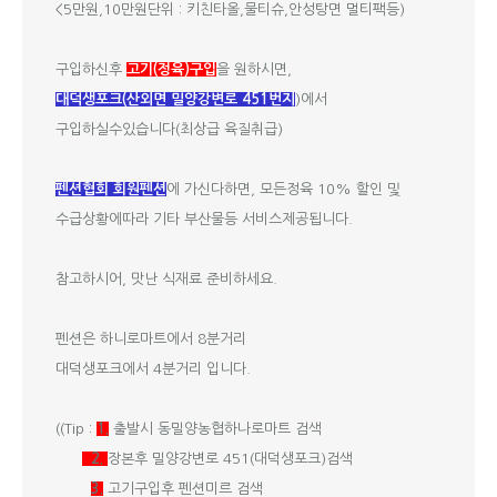
<5만원,10만원단위 : 키친타올,물티슈,안성탕면 멀티팩등)
구입하신후
고기(정육)구입
을 원하시면,
대덕생포크(산외면 밀양강변로 451번지
)에서
구입하실수있습니다(최상급 육질취급)
펜션협회 회원펜션
에 가신다하면, 모든정육 10% 할인 및
수급상황에따라 기타 부산물등 서비스제공됩니다.
참고하시어, 맛난 식재료 준비하세요.
펜션은 하니로마트에서 8분거리
대덕생포크에서 4분거리 입니다.
((Tip :
1.
출발시 동밀양농협하나로마트 검색
2.
장본후 밀양강변로 451(대덕생포크)검색
3.
고기구입후 펜션미르 검색