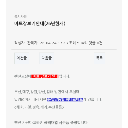
공지사항
마트장보기안내(26년현재)
작성자
관리자
26-04-24 17:28
조회
504회
댓글
0건
이전글
다음글
목록
본문
펜션오실때
마트 장보기 안내
입니다.
부산,대구,창원,양산,김해 방면에서 오실때
밀양IC에서 내리시면
동밀양농협 하나로마트
가 있습니다.
<채소,과일,정육,제과,수산물등>
펜션 가신다고하면
금액대별 사은품 증정
합니다.